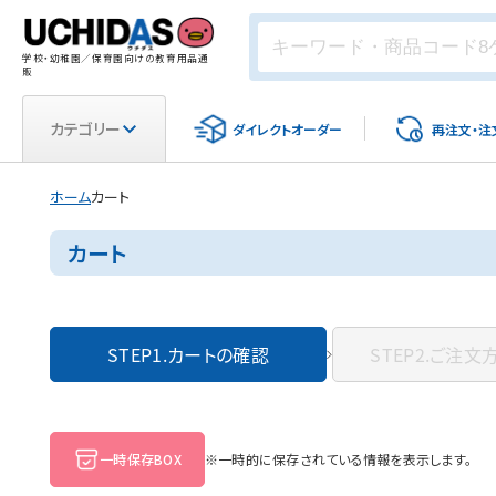
学校・幼稚園／保育園向けの教育用品通
販
カテゴリー
ダイレクト
オーダー
再注文・
注
ホーム
カート
カート
STEP1.
カートの確認
STEP2.
ご注文
一時保存BOX
※一時的に保存されている情報を表示します。