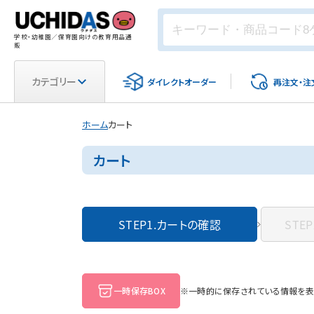
学校・幼稚園／保育園向けの教育用品通
販
カテゴリー
ダイレクト
オーダー
再注文・
注
ホーム
カート
カート
STEP1.
カートの確認
STEP
一時保存BOX
※一時的に保存されている情報を表