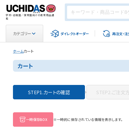
学校・幼稚園／保育園向けの教育用品通
販
カテゴリー
ダイレクト
オーダー
再注文・
注
ホーム
カート
カート
STEP1.
カートの確認
STEP2.
ご注文
一時保存BOX
※一時的に保存されている情報を表示します。