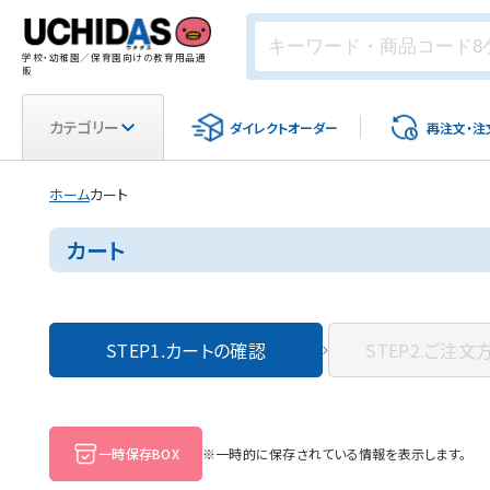
学校・幼稚園／保育園向けの教育用品通
販
カテゴリー
ダイレクト
オーダー
再注文・
注
ホーム
カート
カート
STEP1.
カートの確認
STEP2.
ご注文
一時保存BOX
※一時的に保存されている情報を表示します。