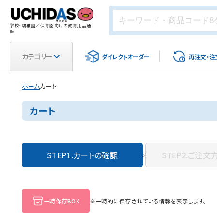
学校・幼稚園／保育園向けの教育用品通
販
カテゴリー
ダイレクト
オーダー
再注文・
注
ホーム
カート
カート
STEP1.
カートの確認
STEP2.
ご注文
一時保存BOX
※一時的に保存されている情報を表示します。