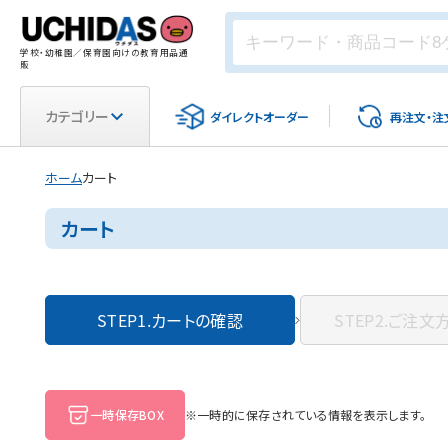
学校・幼稚園／保育園向けの教育用品通
販
カテゴリー
ダイレクト
オーダー
再注文・
注
ホーム
カート
カート
STEP1.
カートの確認
STEP2.
ご注文
一時保存BOX
※一時的に保存されている情報を表示します。