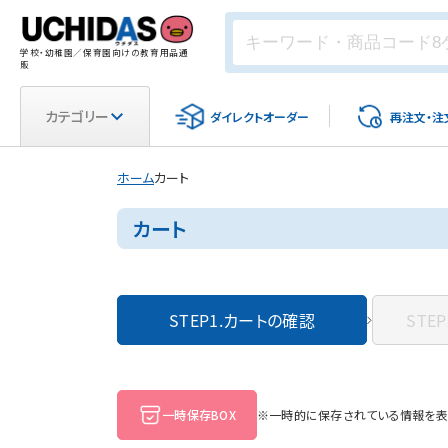
学校・幼稚園／保育園向けの教育用品通
販
カテゴリー
ダイレクト
オーダー
再注文・
注
ホーム
カート
カート
STEP1.
カートの確認
STEP
一時保存BOX
※一時的に保存されている情報を表