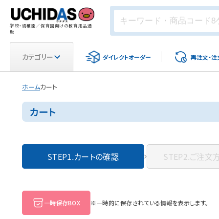
学校・幼稚園／保育園向けの教育用品通
販
カテゴリー
ダイレクト
オーダー
再注文・
注
ホーム
カート
カート
STEP1.
カートの確認
STEP2.
ご注文
一時保存BOX
※一時的に保存されている情報を表示します。