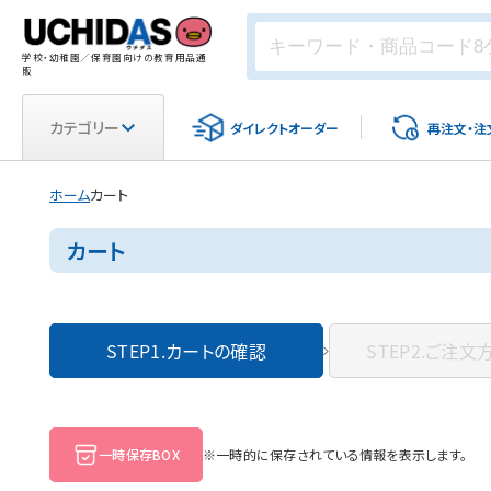
学校・幼稚園／保育園向けの教育用品通
販
カテゴリー
ダイレクト
オーダー
再注文・
注
ホーム
カート
カート
STEP1.
カートの確認
STEP2.
ご注文
一時保存BOX
※一時的に保存されている情報を表示します。