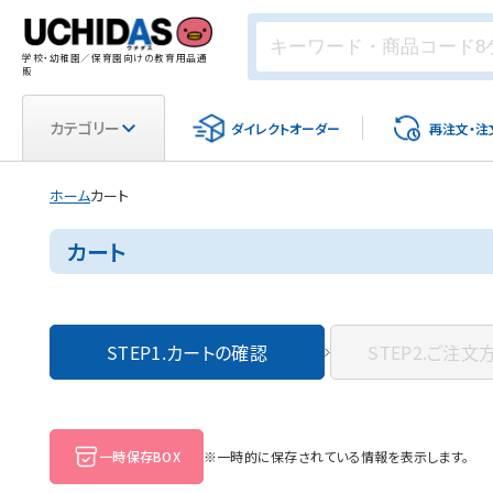
学校・幼稚園／保育園向けの教育用品通
販
カテゴリー
ダイレクト
オーダー
再注文・
注
ホーム
カート
カート
STEP1.
カートの確認
STEP2.
ご注文
一時保存BOX
※一時的に保存されている情報を表示します。