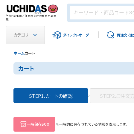
学校・幼稚園／保育園向けの教育用品通
販
カテゴリー
ダイレクト
オーダー
再注文・
注
ホーム
カート
カート
STEP1.
カートの確認
STEP2.
ご注文
一時保存BOX
※一時的に保存されている情報を表示します。