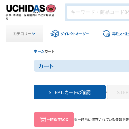
学校・幼稚園／保育園向けの教育用品通
販
カテゴリー
ダイレクト
オーダー
再注文・
注
ホーム
カート
カート
STEP1.
カートの確認
STEP
一時保存BOX
※一時的に保存されている情報を表