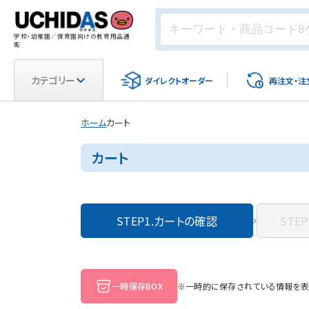
学校・幼稚園／保育園向けの教育用品通
販
カテゴリー
ダイレクト
オーダー
再注文・
注
ホーム
カート
カート
STEP1.
カートの確認
STEP
一時保存BOX
※一時的に保存されている情報を表