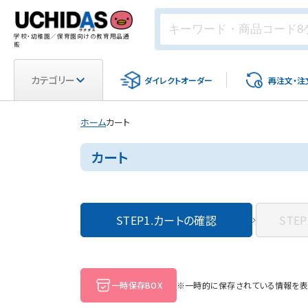
学校・幼稚園／保育園向けの教育用品通
販
カテゴリー
ダイレクト
オーダー
再注文・
注
ホーム
カート
カート
STEP1.
カートの確認
STEP
一時保存BOX
※一時的に保存されている情報を表