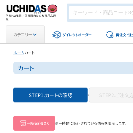
学校・幼稚園／保育園向けの教育用品通
販
カテゴリー
ダイレクト
オーダー
再注文・
注
ホーム
カート
カート
STEP1.
カートの確認
STEP2.
ご注文
一時保存BOX
※一時的に保存されている情報を表示します。