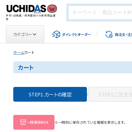
学校・幼稚園／保育園向けの教育用品通
販
カテゴリー
ダイレクト
オーダー
再注文・
注
ホーム
カート
カート
STEP1.
カートの確認
STEP2.
ご注文
一時保存BOX
※一時的に保存されている情報を表示します。