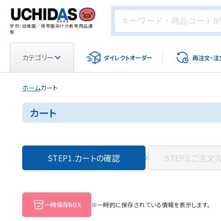
学校・幼稚園／保育園向けの教育用品通
販
カテゴリー
ダイレクト
オーダー
再注文・
注
ホーム
カート
カート
STEP1.
カートの確認
STEP2.
ご注文
一時保存BOX
※一時的に保存されている情報を表示します。