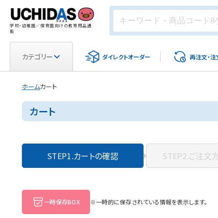
学校・幼稚園／保育園向けの教育用品通
販
カテゴリー
ダイレクト
オーダー
再注文・
注
ホーム
カート
カート
STEP1.
カートの確認
STEP2.
ご注文
一時保存BOX
※一時的に保存されている情報を表示します。