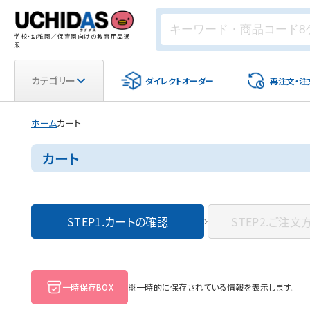
学校・幼稚園／保育園向けの教育用品通
販
カテゴリー
ダイレクト
オーダー
再注文・
注
ホーム
カート
カート
STEP1.
カートの確認
STEP2.
ご注文
一時保存BOX
※一時的に保存されている情報を表示します。