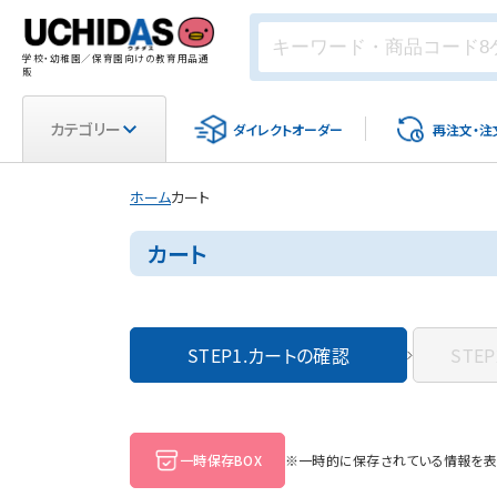
学校・幼稚園／保育園向けの教育用品通
販
カテゴリー
ダイレクト
オーダー
再注文・
注
ホーム
カート
カート
STEP1.
カートの確認
STEP
一時保存BOX
※一時的に保存されている情報を表