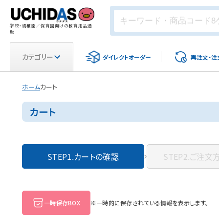
学校・幼稚園／保育園向けの教育用品通
販
カテゴリー
ダイレクト
オーダー
再注文・
注
ホーム
カート
カート
STEP1.
カートの確認
STEP2.
ご注文
一時保存BOX
※一時的に保存されている情報を表示します。