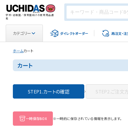
学校・幼稚園／保育園向けの教育用品通
販
カテゴリー
ダイレクト
オーダー
再注文・
注
ホーム
カート
カート
STEP1.
カートの確認
STEP2.
ご注文
一時保存BOX
※一時的に保存されている情報を表示します。