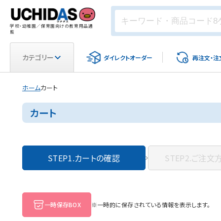
学校・幼稚園／保育園向けの教育用品通
販
カテゴリー
ダイレクト
オーダー
再注文・
注
ホーム
カート
カート
STEP1.
カートの確認
STEP2.
ご注文
一時保存BOX
※一時的に保存されている情報を表示します。