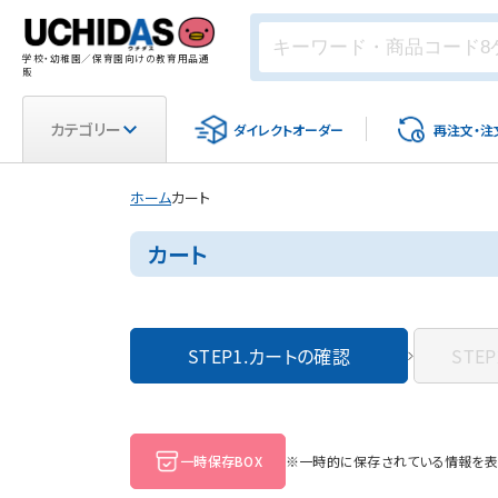
学校・幼稚園／保育園向けの教育用品通
販
カテゴリー
ダイレクト
オーダー
再注文・
注
ホーム
カート
カート
STEP1.
カートの確認
STEP
一時保存BOX
※一時的に保存されている情報を表