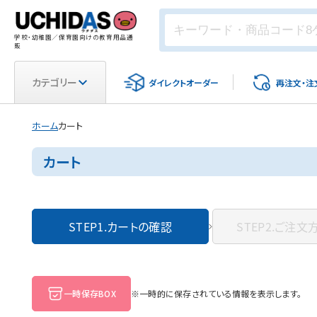
学校・幼稚園／保育園向けの教育用品通
販
カテゴリー
ダイレクト
オーダー
再注文・
注
ホーム
カート
カート
STEP1.
カートの確認
STEP2.
ご注文
一時保存BOX
※一時的に保存されている情報を表示します。