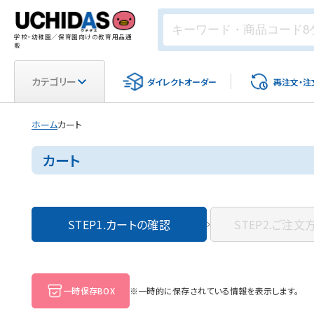
学校・幼稚園／保育園向けの教育用品通
販
カテゴリー
ダイレクト
オーダー
再注文・
注
ホーム
カート
カート
STEP1.
カートの確認
STEP2.
ご注文
一時保存BOX
※一時的に保存されている情報を表示します。