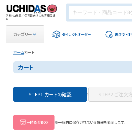
学校・幼稚園／保育園向けの教育用品通
販
カテゴリー
ダイレクト
オーダー
再注文・
注
ホーム
カート
カート
STEP1.
カートの確認
STEP2.
ご注文
一時保存BOX
※一時的に保存されている情報を表示します。