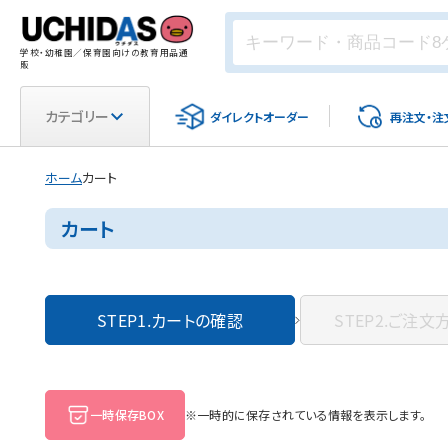
学校・幼稚園／保育園向けの教育用品通
販
カテゴリー
ダイレクト
オーダー
再注文・
注
ホーム
カート
カート
STEP1.
カートの確認
STEP2.
ご注文
一時保存BOX
※一時的に保存されている情報を表示します。