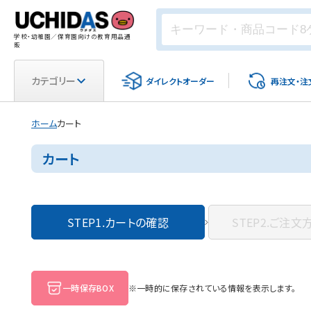
学校・幼稚園／保育園向けの教育用品通
販
カテゴリー
ダイレクト
オーダー
再注文・
注
ホーム
カート
カート
STEP1.
カートの確認
STEP2.
ご注文
一時保存BOX
※一時的に保存されている情報を表示します。