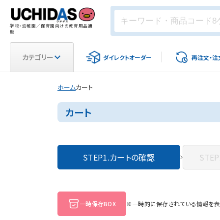
学校・幼稚園／保育園向けの教育用品通
販
カテゴリー
ダイレクト
オーダー
再注文・
注
ホーム
カート
カート
STEP1.
カートの確認
STEP
一時保存BOX
※一時的に保存されている情報を表