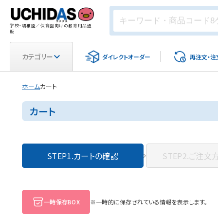
学校・幼稚園／保育園向けの教育用品通
販
カテゴリー
ダイレクト
オーダー
再注文・
注
ホーム
カート
カート
STEP1.
カートの確認
STEP2.
ご注文
一時保存BOX
※一時的に保存されている情報を表示します。