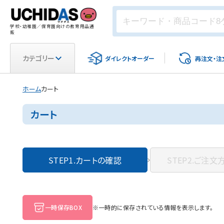
学校・幼稚園／保育園向けの教育用品通
販
カテゴリー
ダイレクト
オーダー
再注文・
注
ホーム
カート
カート
STEP1.
カートの確認
STEP2.
ご注文
一時保存BOX
※一時的に保存されている情報を表示します。