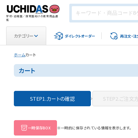
学校・幼稚園／保育園向けの教育用品通
販
カテゴリー
ダイレクト
オーダー
再注文・
注
ホーム
カート
カート
STEP1.
カートの確認
STEP2.
ご注文
一時保存BOX
※一時的に保存されている情報を表示します。