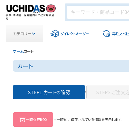
学校・幼稚園／保育園向けの教育用品通
販
カテゴリー
ダイレクト
オーダー
再注文・
注
ホーム
カート
カート
STEP1.
カートの確認
STEP2.
ご注文
一時保存BOX
※一時的に保存されている情報を表示します。