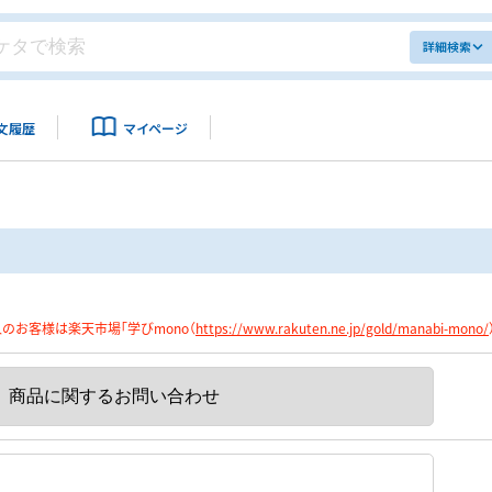
詳細検索
文履歴
マイページ
のお客様は楽天市場「学びmono（
https://www.rakuten.ne.jp/gold/manabi-mono/