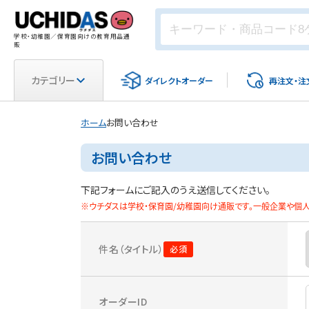
学校・幼稚園／保育園向けの教育用品通
販
カテゴリー
ダイレクト
オーダー
再注文・
注
ホーム
お問い合わせ
お問い合わせ
下記フォームにご記入のうえ送信してください。
※ウチダスは学校・保育園/幼稚園向け通販です。一般企業や個人
件名（タイトル）
オーダーID