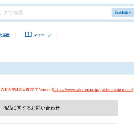
詳細検索
文履歴
マイページ
のお客様は楽天市場「学びmono（
https://www.rakuten.ne.jp/gold/manabi-mono/