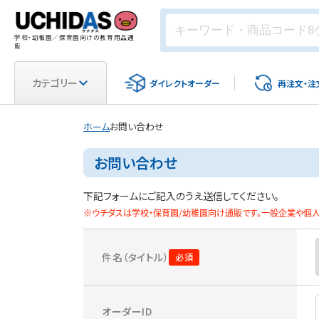
学校・幼稚園／保育園向けの教育用品通
販
カテゴリー
ダイレクト
オーダー
再注文・
注
ホーム
お問い合わせ
お問い合わせ
下記フォームにご記入のうえ送信してください。
※ウチダスは学校・保育園/幼稚園向け通販です。一般企業や個人
件名（タイトル）
オーダーID