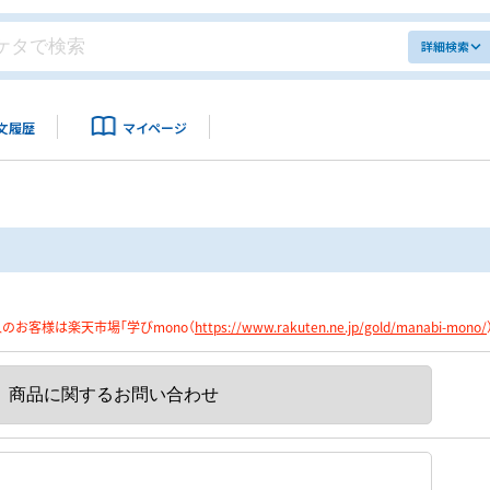
詳細検索
文履歴
マイページ
のお客様は楽天市場「学びmono（
https://www.rakuten.ne.jp/gold/manabi-mono/