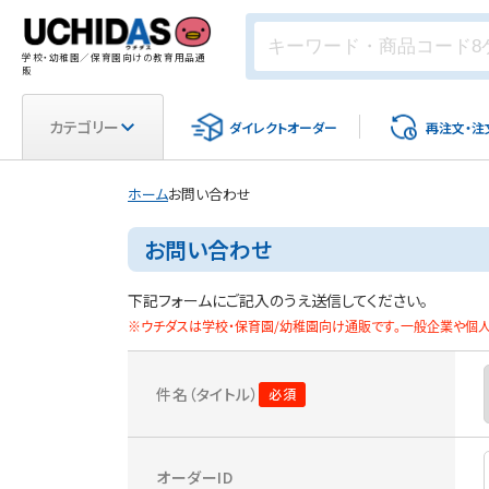
学校・幼稚園／保育園向けの教育用品通
販
カテゴリー
ダイレクト
オーダー
再注文・
注
ホーム
お問い合わせ
お問い合わせ
下記フォームにご記入のうえ送信してください。
※ウチダスは学校・保育園/幼稚園向け通販です。一般企業や個人
件名（タイトル）
オーダーID