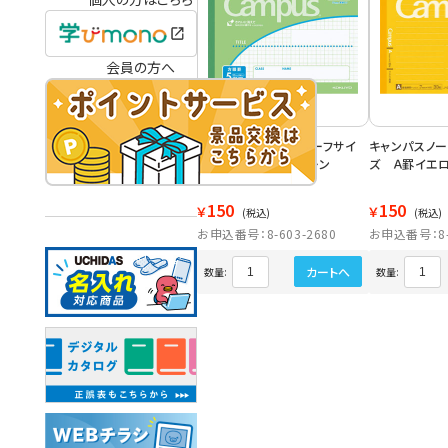
会員の方へ
キャンパスノート ハーフサイ
キャンパスノ
ズ ５ｍｍ方眼グリーン
ズ Ａ罫イエ
150
150
￥
￥
(税込)
(税込)
お申込番号：8-603-2680
お申込番号：8-6
カートへ
数量:
数量: