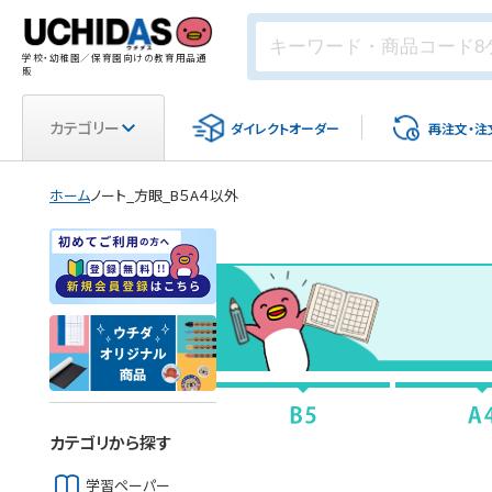
学校・幼稚園／保育園向けの教育用品通
販
カテゴリー
ダイレクト
オーダー
再注文・
注
ホーム
ノート_方眼_B５A４以外
カテゴリから探す
学習ペーパー