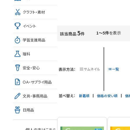
クラフト・素材
イベント
5
1～5件
を表示
該当商品
件
学習支援用品
理科
安全・安心
表示方法：
サムネイル
一覧
ＯＡ・サプライ用品
並べ替え：
新着順
価格の安い順
価
文具・事務用品
日用品
個人の方はこちら