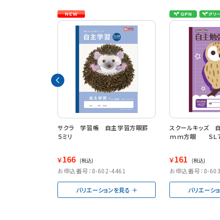
主勉強 横罫１
サクラ 学習帳 自主学習方眼罫
スクールキッズ 
５ミリ
ｍｍ方眼 ＳＬ７
166
161
￥
￥
(税込)
(税込)
2646
お申込番号：8-602-4461
お申込番号：8-603
ンを見る
バリエーションを見る
バリエーシ