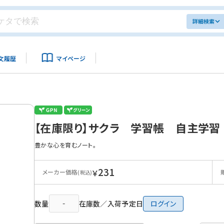
詳細検索
文履歴
マイページ
【在庫限り】サクラ 学習帳 自主学習
豊かな心を育むノート。
231
￥
メーカー価格
(税込)
数量
在庫数／入荷予定日
ログイン