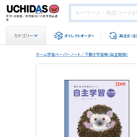
学校・幼稚園／保育園向けの教育用品通
販
カテゴリー
ダイレクト
オーダー
再注文・
注
ホーム
学習ペーパー
ノート／下敷き
学習帳（自主勉強）