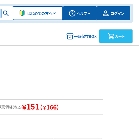
はじめての方へ
ヘルプ
ログイン
一時保存BOX
カート
151
￥
（
166）
販売価格
￥
(税込)