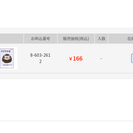
お申込番号
販売価格(税込)
入数
在
8-603-261
166
￥
-
2