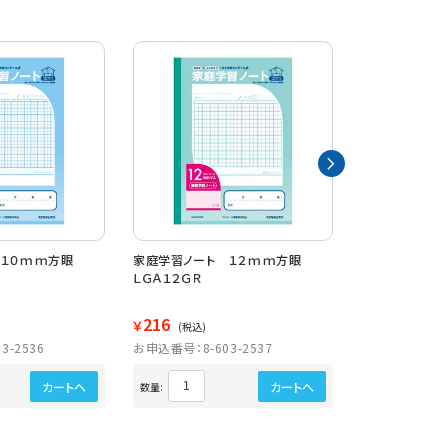
ト １０ｍｍ方眼
家庭学習ノート １２ｍｍ方眼
家庭学習ノー
ＬＧＡ１２ＧＲ
ＬＧＡ１５ＧＲ
216
216
￥
￥
(税込)
(税込)
3-2536
お申込番号：8-603-2537
お申込番号：8-6
カートへ
カートへ
数量:
数量: