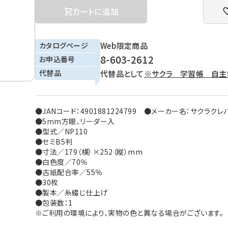
カートに追加
カタログページ
Web限定商品
8-603-2612
お申込番号
代替品
代替品として
※サクラ 学習帳 自主
●JANコード：4901881224799 ●メーカー名：サクラクレ
●5mm方眼、リーダー入
●型式／NP110
●セミB5判
●寸法／179（横）×252（縦）mm
●白色度／70％
●古紙配合率／55％
●30枚
●製本／糸綴じ仕上げ
●包装数：1
※ご利用の環境により、実物の色と異なる場合がございます。