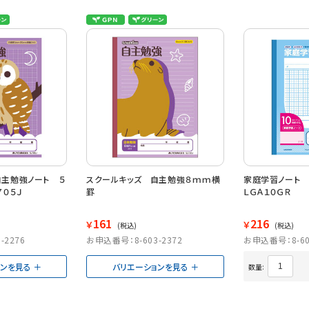
自主勉強ノート ５
スクールキッズ 自主勉強８ｍｍ横
家庭学習ノー
０５Ｊ
罫
ＬＧＡ１０ＧＲ
161
216
￥
￥
(税込)
(税込)
-2276
お申込番号：8-603-2372
お申込番号：8-60
ョンを見る
バリエーションを見る
数量: