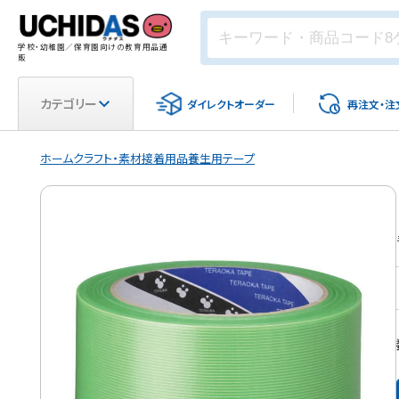
学校・幼稚園／保育園向けの教育用品通
販
カテゴリー
ダイレクト
オーダー
再注文・
注
ホーム
クラフト・素材
接着用品
養生用テープ