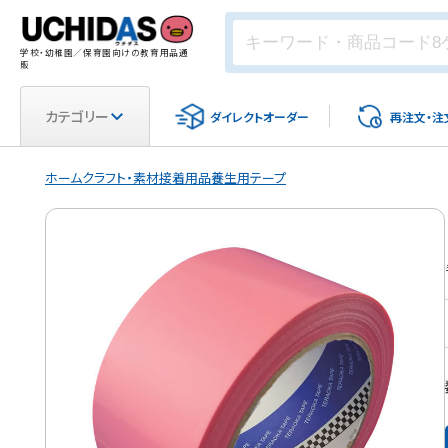
学校・幼稚園／保育園向けの教育用品通
販
カテゴリー
ダイレクト
オーダー
再注文・
注
ホーム
クラフト・素材
接着用品
養生用テープ