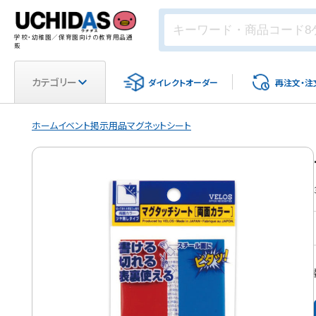
学校・幼稚園／保育園向けの教育用品通
販
カテゴリー
ダイレクト
オーダー
再注文・
注
ホーム
イベント
掲示用品
マグネットシート