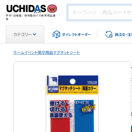
学校・幼稚園／保育園向けの教育用品通
販
カテゴリー
ダイレクト
オーダー
再注文・
注
ホーム
イベント
掲示用品
マグネットシート