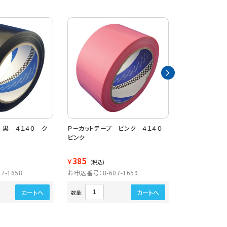
 黒 ４１４０ ク
Ｐ－カットテープ ピンク ４１４０
Ｐカットテープ
ピンク
０
385
385
￥
￥
(税込)
(税込)
7-1658
お申込番号：8-607-1659
お申込番号：8-6
カートへ
カートへ
数量:
数量: