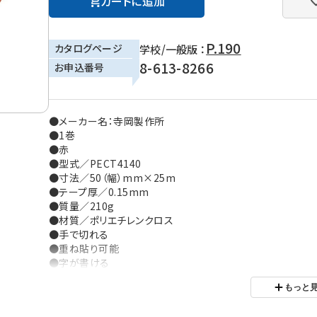
カートに追加
P.190
カタログページ
学校/一般版 ：
8-613-8266
お申込番号
●メーカー名：寺岡製作所
●1巻
●赤
●型式／PECT4140
●寸法／50（幅）mm×25m
●テープ厚／0.15mm
●質量／210g
●材質／ポリエチレンクロス
●手で切れる
●重ね貼り可能
●字が書ける
●包装数：1／30
もっと
※パッケージデザインは変更になる場合があります。
※ご利用の環境により、実物の色と異なる場合がございます。