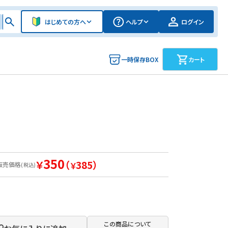
はじめての方へ
ヘルプ
ログイン
一時保存BOX
カート
350
￥
（
385）
販売価格
￥
(税込)
この商品について