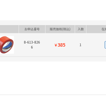
お申込番号
販売価格(税込)
入数
在
8-613-826
385
￥
1
6