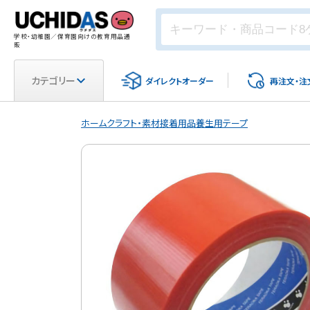
学校・幼稚園／保育園向けの教育用品通
販
カテゴリー
ダイレクト
オーダー
再注文・
注
ホーム
クラフト・素材
接着用品
養生用テープ