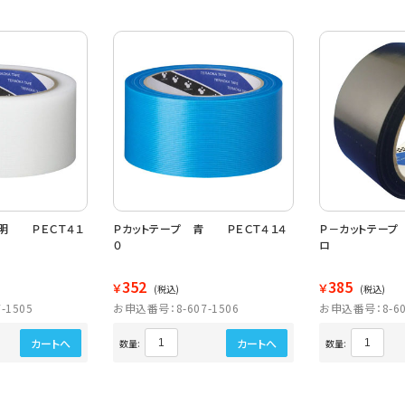
透明 ＰＥＣＴ４１
Ｐカットテープ 青 ＰＥＣＴ４１４
Ｐ－カットテープ
０
ロ
352
385
￥
￥
(税込)
(税込)
-1505
お申込番号：8-607-1506
お申込番号：8-60
カートへ
カートへ
数量:
数量: