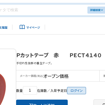
詳細検索
文履歴
マイページ
Ｐカットテープ 赤 ＰＥＣＴ４１４０
手切れ性抜群の養生テープ。
オープン価格
メーカー価格
(税込)
数量
在庫数／入荷予定日
ログイン