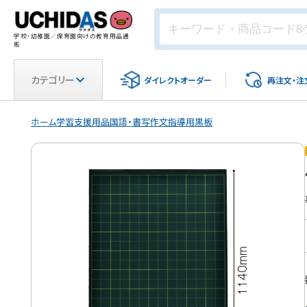
学校・幼稚園／保育園向けの教育用品通
販
カテゴリー
ダイレクト
オーダー
再注文・
注
ホーム
学習支援用品
国語・書写
作文指導用黒板