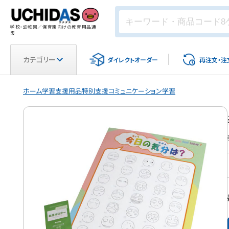
学校・幼稚園／保育園向けの教育用品通
販
カテゴリー
ダイレクト
オーダー
再注文・
注
ホーム
学習支援用品
特別支援
コミュニケーション学習