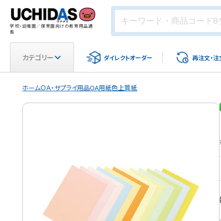
学校・幼稚園／保育園向けの教育用品通
販
カテゴリー
ダイレクト
オーダー
再注文・
注
ホーム
ＯＡ・サプライ用品
OA用紙
色上質紙