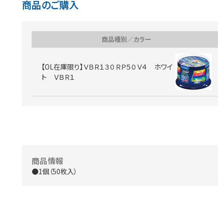
商品のご購入
商品種別／カラー
【OL在庫限り】ＶＢＲ１３０ＲＰ５０Ｖ４ ホワイ
ト ＶＢＲ１
商品情報
●1個（50枚入）