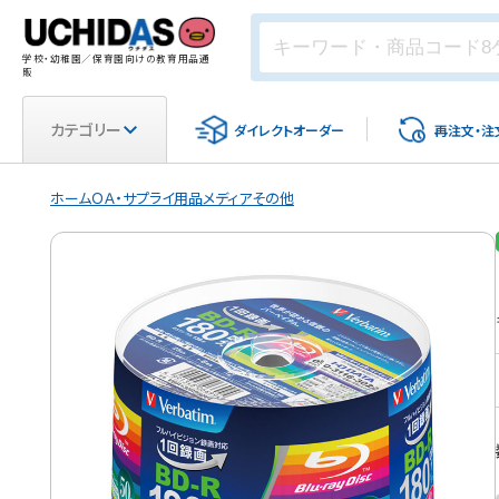
学校・幼稚園／保育園向けの教育用品通
販
カテゴリー
ダイレクト
オーダー
再注文・
注
ホーム
ＯＡ・サプライ用品
メディア
その他