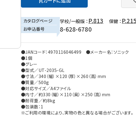
カートに追加
P.813
P.21
カタログページ
学校/一般版 ：
保健 ：
8-628-6780
お申込番号
●JANコード：4970116046499 ●メーカー名：ソニック
●1個
●グレー
●型式／UT-2035-GL
●寸法／340（幅）×120（厚）×260（高）mm
●質量／500g
●対応サイズ／A4ファイル
●内寸／約330（幅）×110（奥）×250（高）mm
●耐荷重／約8kg
●包装数：1
※ご利用の環境により、実物の色と異なる場合がございます。