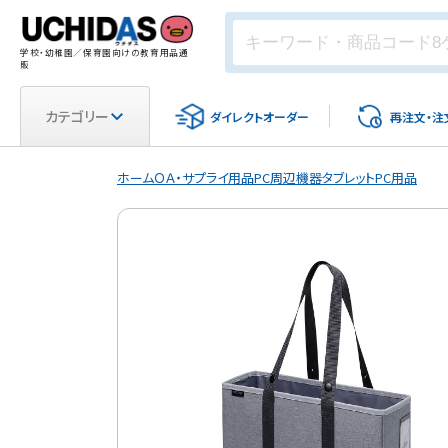
学校・幼稚園／保育園向けの教育用品通
販
カテゴリー
ダイレクト
オーダー
再注文・
注
ホーム
ＯＡ・サプライ用品
PC周辺機器
タブレットPC用品