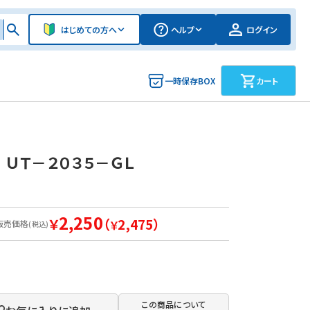
はじめての方へ
ヘルプ
ログイン
一時保存BOX
カート
ＵＴ－２０３５－ＧＬ
2,250
￥
（
2,475）
販売価格
￥
(税込)
この商品について