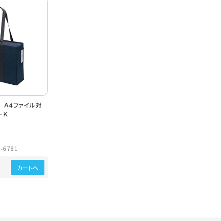
 Ａ４ファイル対
－Ｋ
-6781
カートへ