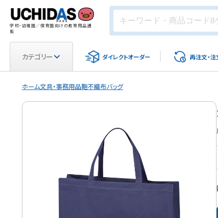
学校・幼稚園／保育園向けの教育用品通
販
カテゴリー
ダイレクト
オーダー
再注文・
注
ホーム
文具・事務用品
鞄
不織布バッグ